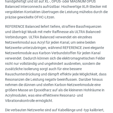
handgefertigt und ist auf XL-, OPUS- oder MAGNUM OPUS
Balanced Interconnects aufrüstbar. Hochwertige XLR-Stecker mit
vergoldeten Kontakten übertragen die Leistung mühelos durch die
präzise gewickelte OFHC-Litzen.
REFERENCE Balanced liefert tiefere, straffere Bassfrequenzen
und überträgt Musik mit mehr Raffinesse als ULTRA Balanced-
Verbindungen. ULTRA Balanced verwendet ein einzelnes
Netzwerkmodul aus Acryl für jeden Kanal, um seine beiden
Netzwerke unterzubringen, während REFERENCE zwei elegante
Netzwerkmodule aus Karbon-Verbundstoffen für jeden Kanal
verwendet. Dadurch können sich die elektromagnetischen Felder
nicht nur vollständig und ungehindert ausbreiten, sondern die
zusätzliche Isolierung sorgt auch für eine bessere
Rauschunterdrückung und dämpft effektiv jede Möglichkeit, dass
Resonanzen die Leistung negativ beeinflussen. Darüber hinaus
nehmen die dünnen und steifen Karbon-Netzwerkmodule eine
größere Masse an Epoxidharz auf als die kleineren Hohlräume in
Acrylmodulen, was eine effektivere Resonanz- und
Vibrationskontrolle ermöglicht.
Die verbauten Netzwerke sind auf Kabellänge und -typ kalibriert,